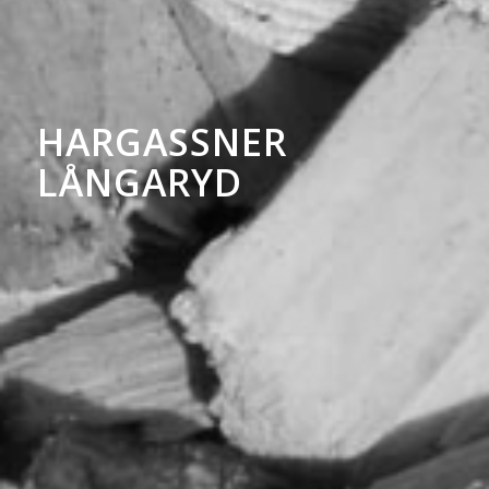
HARGASSNER
LÅNGARYD